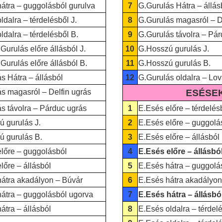
átra – guggolásból gurulva
7
G.Gurulás Hátra – állás
ldalra – térdelésből J.
8
G.Gurulás magasról – D
ldalra – térdelésből B.
9
G.Gurulás távolra – Pá
Gurulás előre állásból J.
10
G.Hosszú gurulás J.
Gurulás előre állásból B.
11
G.Hosszú gurulás B.
s Hátra – állásból
12
G.Gurulás oldalra – Lov
s magasról – Delfin ugrás
ESÉSE
s távolra – Párduc ugrás
1
E.Esés előre – térdelés
 gurulás J.
2
E.Esés előre – guggolá
 gurulás B.
3
E.Esés előre – állásból
lőre – guggolásból
4
E.Esés előre – állásbó
lőre – állásból
5
E.Esés hátra – guggolá
átra akadályon – Búvár
6
E.Esés hátra akadályon
átra – guggolásból ugorva
7
E.Esés hátra – állásbó
átra – állásból
8
E.Esés oldalra – térdelé