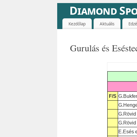
Diamond Spo
Kezdőlap
Aktuális
Edzé
Gurulás és Eséste
F/S
G.Bukfe
G.Henge
G.Rövid 
G.Rövid 
E.Esés e