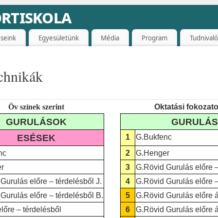
rtiskola
seink
Egyesületünk
Média
Program
Tudnival
chnikák
Öv színek szerint
Oktatási fokozato
GURULÁSOK
GURULÁ
ESÉSEK
1
G.Bukfenc
nc
2
G.Henger
r
3
G.Rövid Gurulás előre –
Gurulás előre – térdelésből J.
4
G.Rövid Gurulás előre –
Gurulás előre – térdelésből B.
5
G.Rövid Gurulás előre á
lőre – térdelésből
6
G.Rövid Gurulás előre á