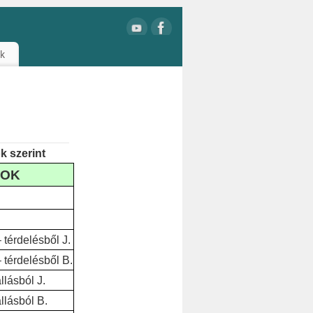
ók
k szerint
SOK
 térdelésből J.
 térdelésből B.
llásból J.
llásból B.