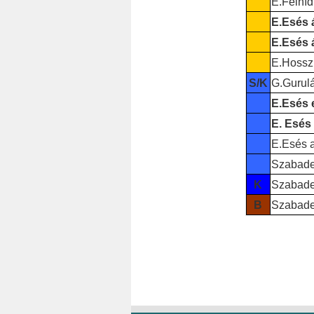
E.Félhíd
E.Esés 
E.Esés 
E.Hosszú
S/K
G.Gurulá
E.Esés e
E. Esés 
E.Esés a
Szabade
K
Szabades
B
Szabade