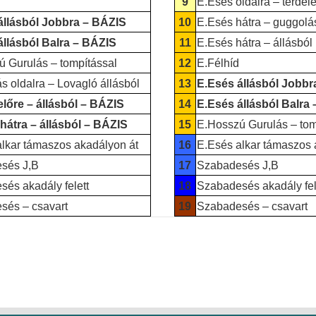
9
E.Esés oldalra – térdel
állásból Jobbra – BÁZIS
10
E.Esés hátra – guggolá
állásból Balra – BÁZIS
11
E.Esés hátra – állásból
 Gurulás – tompítással
12
E.Félhíd
s oldalra – Lovagló állásból
13
E.Esés állásból Jobbr
lőre – állásból – BÁZIS
14
E.Esés állásból Balra
hátra – állásból – BÁZIS
15
E.Hosszú Gurulás – tom
lkar támaszos akadályon át
16
E.Esés alkar támaszos 
sés J,B
17
Szabadesés J,B
és akadály felett
18
Szabadesés akadály fel
sés – csavart
19
Szabadesés – csavart