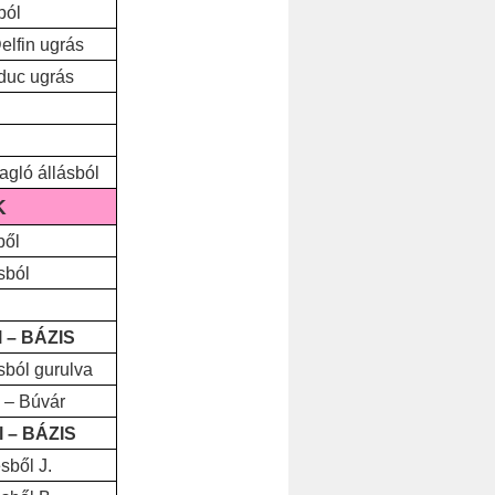
ból
elfin ugrás
rduc ugrás
agló állásból
K
ből
sból
l – BÁZIS
sból gurulva
 – Búvár
l – BÁZIS
sből J.