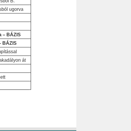
ésből B.
sból ugorva
a – BÁZIS
 – BÁZIS
pítással
akadályon át
ett