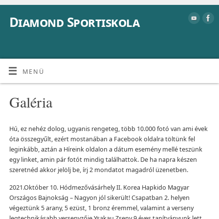
Diamond Sportiskola
MENÜ
Galéria
Hú, ez nehéz dolog, ugyanis rengeteg, több 10.000 fotó van ami évek
óta összegyűlt, ezért mostanában a Facebook oldalra töltünk fel
leginkább, aztán a Híreink oldalon a dátum esemény mellé teszünk
egy linket, amin pár fotót mindig találhattok. De ha napra készen
szeretnéd akkor jelölj be, írj 2 mondatot magadról üzenetben.
2021.Október 10. Hódmezővásárhely II. Korea Hapkido Magyar
Országos Bajnokság – Nagyon jól sikerült! Csapatban 2. helyen
végeztünk 5 arany, 5 ezüst, 1 bronz éremmel, valamint a verseny
legtechnikásabb versenyzője Ysakau Zseny 9 éves tanítványunk lett.