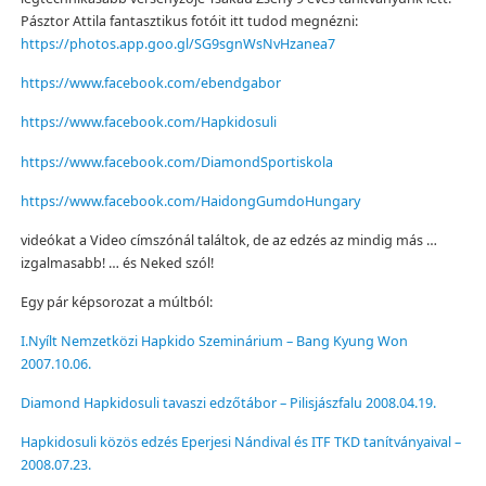
Pásztor Attila fantasztikus fotóit itt tudod megnézni:
https://photos.app.goo.gl/SG9sgnWsNvHzanea7
https://www.facebook.com/ebendgabor
https://www.facebook.com/Hapkidosuli
https://www.facebook.com/DiamondSportiskola
https://www.facebook.com/HaidongGumdoHungary
videókat a Video címszónál találtok, de az edzés az mindig más …
izgalmasabb! … és Neked szól!
Egy pár képsorozat a múltból:
I.Nyílt Nemzetközi Hapkido Szeminárium – Bang Kyung Won
2007.10.06.
Diamond Hapkidosuli tavaszi edzőtábor – Pilisjászfalu 2008.04.19.
Hapkidosuli közös edzés Eperjesi Nándival és ITF TKD tanítványaival –
2008.07.23.