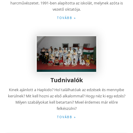
Európa Bajnok. Taekwondo és Jin Jung Kwan Hapkido mester. Jin
Jung Kwan Hapkido-ban 2 danos mester. 1982 óta tanul
harcművészetet. 1991-ben alapította az iskolát, melynek azóta is
vezető oktatója.
TOVÁBB »
Tudnivalók
Kinek ajánlott a Hapkido? Hol találhatóak az edzések és mennyibe
kerülnek? Mit kell hozni az első alkalommal? Hogy néz ki egy edzés?
Milyen szabályokat kell betartani? Mivel érdemes már előre
felkészülni?