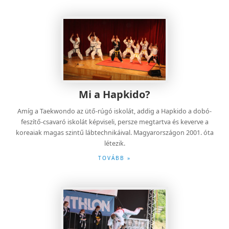
Jin Jung Kwan Hapkido
Mi a Hapkido?
Amíg a Taekwondo az ütő-rúgó iskolát, addig a Hapkido a dobó-
feszítő-csavaró iskolát képviseli, persze megtartva és keverve a
koreaiak magas szintű lábtechnikáival. Magyarországon 2001. óta
létezik.
TOVÁBB »