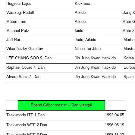
Hugyetz Lajos
Kick-box
Várszegi Rudolf
Aikido
Bang 
Máton Imre
Aikido
Máté G
Michael Putz
Iaido
Máté Z
Jaff Rai
Jodo, Aikido
Martin
Vikartóczky Gusztáv
Nihon Tai-Jitsu
Maste
LEE CHANG SOO 9. Dan
Jin Jung Kwan Hapkido
Korea
Raphael Couet 7. Dan
Jin Jung Kwan Hapkido
Európ
Alvaro Sanz 7. Dan
Jin Jung Kwan Hapkido
Spain
Ébend Gábor mester – Dan vizsgái
Taekwondo ITF 1.Dan
1992.04.05
Taekwondo WTF 2.Dan
1996.05.19
Taekwondo WTF 3.Dan
1998.11.22