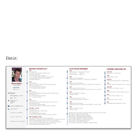
Életút: