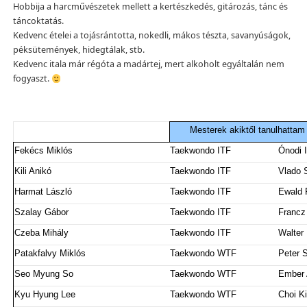
Hobbija a harcművészetek mellett a kertészkedés, gitározás, tánc és
táncoktatás.
Kedvenc ételei a tojásrántotta, nokedli, mákos tészta, savanyúságok,
péksütemények, hidegtálak, stb.
Kedvenc itala már régóta a madártej, mert alkoholt egyáltalán nem
fogyaszt.
Mesterek akiktől tanulhattam
Fekécs Miklós
Taekwondo ITF
Ónodi 
Kili Anikó
Taekwondo ITF
Vlado 
Harmat László
Taekwondo ITF
Ewald 
Szalay Gábor
Taekwondo ITF
Francz
Czeba Mihály
Taekwondo ITF
Walter
Patakfalvy Miklós
Taekwondo WTF
Peter 
Seo Myung So
Taekwondo WTF
Ember 
Kyu Hyung Lee
Taekwondo WTF
Choi K