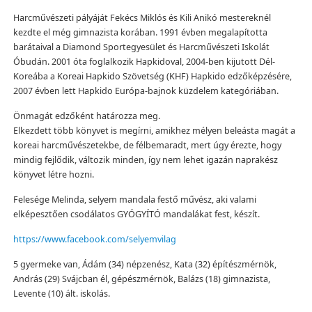
Harcművészeti pályáját Fekécs Miklós és Kili Anikó mestereknél
kezdte el még gimnazista korában. 1991 évben megalapította
barátaival a Diamond Sportegyesület és Harcművészeti Iskolát
Óbudán. 2001 óta foglalkozik Hapkidoval, 2004-ben kijutott Dél-
Koreába a Koreai Hapkido Szövetség (KHF) Hapkido edzőképzésére,
2007 évben lett Hapkido Európa-bajnok küzdelem kategóriában.
Önmagát edzőként határozza meg.
Elkezdett több könyvet is megírni, amikhez mélyen beleásta magát a
koreai harcművészetekbe, de félbemaradt, mert úgy érezte, hogy
mindig fejlődik, változik minden, így nem lehet igazán naprakész
könyvet létre hozni.
Felesége Melinda, selyem mandala festő művész, aki valami
elképesztően csodálatos GYÓGYÍTÓ mandalákat fest, készít.
https://www.facebook.com/selyemvilag
5 gyermeke van, Ádám (34) népzenész, Kata (32) építészmérnök,
András (29) Svájcban él, gépészmérnök, Balázs (18) gimnazista,
Levente (10) ált. iskolás.