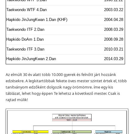
Taekwondo WTF 4.Dan
2003.03.22
Hapkido JinJungKwan 1.Dan (KHF)
2004.04.28
Taekwondo ITF 2.Dan
2008.03.29
Hapkido DoAm 1.Dan
2008.09.28
Taekwondo ITF 3.Dan
2010.03.21
Hapkido JinJungKwan 2.Dan
2014.03.29
Az elmúlt 30 év alatt több 10.000 gyerek és felnőtt járt hozzánk
edzésekre. A legkitartóbbak fekete öves mester szintet értek el, több
tanítványom edzőként dolgozik nagy örömömre. íme egy kis
táblázat, lehet hogy éppen Te lehetsz a következő mester. Csak is
rajtad múlik!