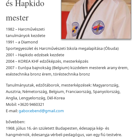
és Hapkido
mester
1982 – Harcművészeti
tanulmányok kezdete
1991 – a Diamond
Sportegyesület és Harcművészeti Iskola megalapítása (Óbuda)
2001 – Hapkido edzések kezdete
2004 – KOREA KHF edzőképzés, mesterképzés
2007 – Európa bajnokság (Belgium) küzdelem mesterek arany érem,
eséstechnika bronz érem, töréstechnika bronz
Tanulmányutak, edzőtáborok, mesterképzések: Magyarország,
Ausztria, Németország, Belgium, Franciaország, Spanyolország,
Anglia, Lengyelország, Dél-Korea
Mobil: +3620 9460321
E-mail:
gabor.ebend@gmail.com
bővebben:
1968. július 16.-án született Budapesten, édesapja kép- és
hangmérnök, édesanyja vérbeli pedagógus, van egy fiú testvére.