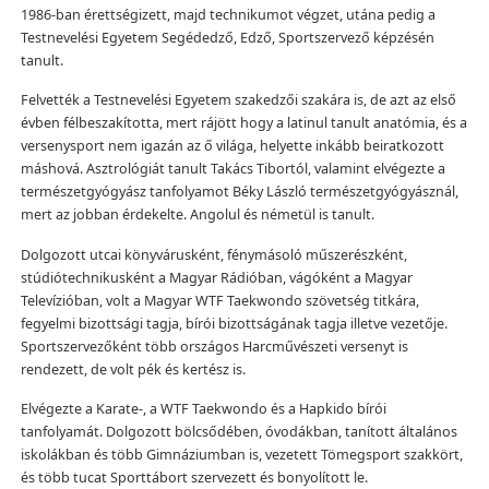
1986-ban érettségizett, majd technikumot végzet, utána pedig a
Testnevelési Egyetem Segédedző, Edző, Sportszervező képzésén
tanult.
Felvették a Testnevelési Egyetem szakedzői szakára is, de azt az első
évben félbeszakította, mert rájött hogy a latinul tanult anatómia, és a
versenysport nem igazán az ő világa, helyette inkább beiratkozott
máshová. Asztrológiát tanult Takács Tibortól, valamint elvégezte a
természetgyógyász tanfolyamot Béky László természetgyógyásznál,
mert az jobban érdekelte. Angolul és németül is tanult.
Dolgozott utcai könyvárusként, fénymásoló műszerészként,
stúdiótechnikusként a Magyar Rádióban, vágóként a Magyar
Televízióban, volt a Magyar WTF Taekwondo szövetség titkára,
fegyelmi bizottsági tagja, bírói bizottságának tagja illetve vezetője.
Sportszervezőként több országos Harcművészeti versenyt is
rendezett, de volt pék és kertész is.
Elvégezte a Karate-, a WTF Taekwondo és a Hapkido bírói
tanfolyamát. Dolgozott bölcsődében, óvodákban, tanított általános
iskolákban és több Gimnáziumban is, vezetett Tömegsport szakkört,
és több tucat Sporttábort szervezett és bonyolított le.