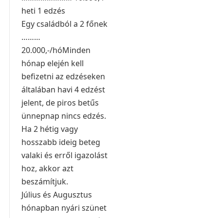
heti 1 edzés
Egy családból a 2 főnek
………
20.000,-/hó
Minden
hónap elején kell
befizetni az edzéseken
általában havi 4 edzést
jelent, de piros betűs
ünnepnap nincs edzés.
Ha 2 hétig vagy
hosszabb ideig beteg
valaki és erről igazolást
hoz, akkor azt
beszámítjuk.
Július és Augusztus
hónapban nyári szünet