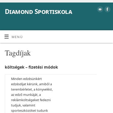
Diamond Sportiskola
MENÜ
Tagdíjak
költségek – f
izetési módok
Minden edzésünkért
edzésdíjat kérünk, amiből a
terembérletet, a könyvelést,
az edző munkáját, a
reklámköltségeket fedezni
tudjuk, valamint
sporteszközöket tudunk