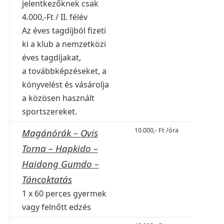
jelentkezőknek csak
4.000,-Ft / II. félév
Az éves tagdíjból fizeti
ki a klub a nemzetközi
éves tagdíjakat,
a továbbképzéseket, a
könyvelést és vásárolja
a közösen használt
sportszereket.
10.000,- Ft /óra
Magánórák – Ovis
Torna – Hapkido –
Haidong Gumdo –
Táncoktatás
1 x 60 perces gyermek
vagy felnőtt edzés