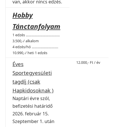
van, akkor nincs edzés.
Hobby
Tánctanfolyam
1 edzés ………………………………
3.500,-/ alkalom
4 edzés/hó ……………………….
10.990,-/ heti 1 edzés
12.000,- Ft / év
Éves
Sportegyesületi
tagdíj (csak
Hapkidosoknak )
Naptári évre szól,
befizetési határidő
2026. február 15.
Szeptember 1. után