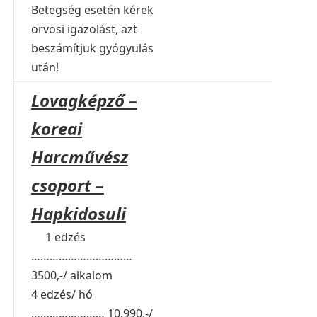
Betegség esetén kérek
orvosi igazolást, azt
beszámítjuk gyógyulás
után!
Lovagképző –
koreai
Harcművész
csoport –
Hapkidosuli
1 edzés
……………………………
3500,-/ alkalom
4 edzés/ hó
…………………… 10.990,-/