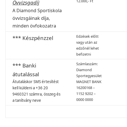
12.000,- Ft
Övvizsgadíj
A Diamond Sportiskola
övvizsgáinak díja,
minden övfokozatra
Edzések előtt
*** Készpénzzel
vagy után az
edzőnél lehet
befizetni
Számlaszám:
*** Banki
Diamond
átutalással
Sportegyesület
Átutaláskor SMS értesítést
MAGNET BANK
kell küldeni a +36 20
16200168 –
1152 9202 –
9460321 számra, összeg és
0000 0000
a tanítvány neve